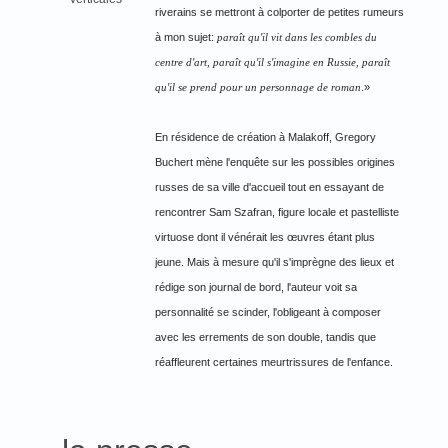
riverains se mettront à colporter de petites rumeurs
à mon sujet:
paraît qu'il vit dans les combles du
centre d'art, paraît qu'il s'imagine en Russie, paraît
qu'il se prend pour un personnage de roman
.»
En résidence de création à Malakoff, Gregory
Buchert mène l'enquête sur les possibles origines
russes de sa ville d'accueil tout en essayant de
rencontrer Sam Szafran, figure locale et pastelliste
virtuose dont il vénérait les œuvres étant plus
jeune. Mais à mesure qu'il s'imprègne des lieux et
rédige son journal de bord, l'auteur voit sa
personnalité se scinder, l'obligeant à composer
avec les errements de son double, tandis que
réaffleurent certaines meurtrissures de l'enfance.