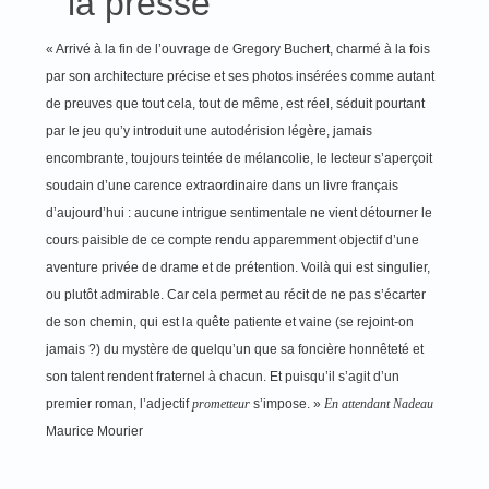
la presse
« Arrivé à la fin de l’ouvrage de Gregory Buchert, charmé à la fois
par son architecture précise et ses photos insérées comme autant
de preuves que tout cela, tout de même, est réel, séduit pourtant
par le jeu qu’y introduit une autodérision légère, jamais
encombrante, toujours teintée de mélancolie, le lecteur s’aperçoit
soudain d’une carence extraordinaire dans un livre français
d’aujourd’hui : aucune intrigue sentimentale ne vient détourner le
cours paisible de ce compte rendu apparemment objectif d’une
aventure privée de drame et de prétention. Voilà qui est singulier,
ou plutôt admirable. Car cela permet au récit de ne pas s’écarter
de son chemin, qui est la quête patiente et vaine (se rejoint-on
jamais ?) du mystère de quelqu’un que sa foncière honnêteté et
son talent rendent fraternel à chacun. Et puisqu’il s’agit d’un
premier roman, l’adjectif
prometteur
s’impose. »
En attendant Nadeau
Maurice Mourier