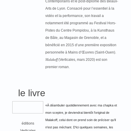
Contemporains et le post-diplôme des Beaux-
Arts de Lyon. Consacré pour l’essentiel à la
vidéo et la performance, son travail a
notamment été programmé au Festival Hors-
Pistes du Centre Pompidou, à la Kunsthaus
de Bâle, au Magasin de Grenoble, et a
bénéficié en 2015 d’une première exposition
personnelle à Mains d’Œuvres (Saint-Ouen).
Malakoff
(Verticales, mars 2020) est son
premier roman.
le livre
«À déambuler quotidiennement avec ma chapka et
mon sceptre, je deviendrai bientôt l'original de
Malakoff, celui dont on prend soin de préciser qu'il
éditions
n'est pas méchant. D'ici quelques semaines, les
Verticales