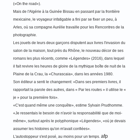
(«On the road»).
Mais de l'Algérie à la Guinée Bissau en passant par la frontière
mexicaine, le voyageur infatigable a fini par se fixer un peu, à
Arles, où sa compagne Aurélie travaille pour les Rencontres de la
photographie.
Les jouets de leurs deux garçons disputent aux livres l'invasion du
salon de la maison, tout près du Rhône, le nouveau décor de ses
romans les plus récents, comme «Légendes» (2016), dans lequel
il fait revivre les heures de gloire de la mythique boîte de nuit de la
Plaine de la Crau, la «Churascaia», dans les années 1980.
Son éditeur a senti le changement: «Dans ses premiers livres, il
rapportait la parole des autres, dans « Par les routes » il utilise le «
je » pour la première fois».
«C'est quand même une conquête», estime Sylvain Prudhomme.
«Je ressentais le besoin de n'avoir la responsabilité que de moi-
même», surtout après le polyphonique «Légendes», «où je devais
assumer les histoires qu'on m'avait confiées».
afp
L'autostoppeur s'est posé, au moins pour un temps.