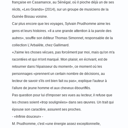
française en Casamance, au Sénégal, où il pioche déjà un de ses
récits, «Les Grands» (2014), sur un groupe de musiciens de la
Guinée Bissau voisine.
Car plus encore que les voyages, Sylvain Prudhomme aime les
gens et leurs histoires. «Il a une grande attention à la parole des
autres», souffle son éditeur Thomas Simonnet, responsable de la
collection L'Arbalète, chez Gallimard.
«J'aime les choses vécues, pas forcément par moi, mais qu'on m'a
racontées et qui m'ont marqué. Mon plaisir, en écrivant, est de
retourner dans l'épaisseur du moment», ce moment où les
personnages «prennent un certain nombre de décisions, au
lecteur de savoir s'ils ont bien fait ou pas», explique l'auteur à
l'allure de jeune homme et aux cheveux ébouriffés.
Pas question pour lui d'imposer ses vues au lecteur, il refuse que
les choses soient «trop soulignées» dans ses œuvres. Un trait qui
épouse son caractère, assurent ses proches.
- «Infinie douceur» -
M. Prudhomme, c'est «une énergie assez exceptionnelle,