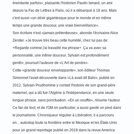
éreintante parfois», plaisante l'historien Paulin Ismard, un ami
depuis la Fac de Lettres à Paris, où il a débarqué à 18 ans. Mais
c'est aussi «un désir gigantesque pour le monde et en même
temps une grande douceur, une vraie bienveillance».
Son écriture n'est «jamais prétentieuse», abonde l'écrivaine Alice
Zeniter. «Je trouve très beau cette humilité, chez lui pas de:
+Regarde comme j'ai travaillé ma phrase+. Ça va avec sa
personnalité, une infinie douceur. Sylvain est profondément
gentil», poursuit l'auteure de «L'Art de perdre».
Cette «grande douceur enveloppante», son éditeur Thomas
Simonnet l'avait découverte dans «Là avait dit Bahi», publié en
2012. Sylvain Prudhomme y contait l'histoire de son grand-père
maternel, qui a dû fuir l'Algérie à l'Indépendance, en une seule
longue phrase, sans ponctuation. «En un souffle», résume l'auteur.
Ce fan de foot, et de l'OM en particulier, a aussi gardé un pied dans
le journalisme. Chroniqueur régulier à Libération, il a parcouru
en... autostop toute la frontière entre le Mexique et les États-Unis
pour un grand reportage publié en 2018 dans la revue America