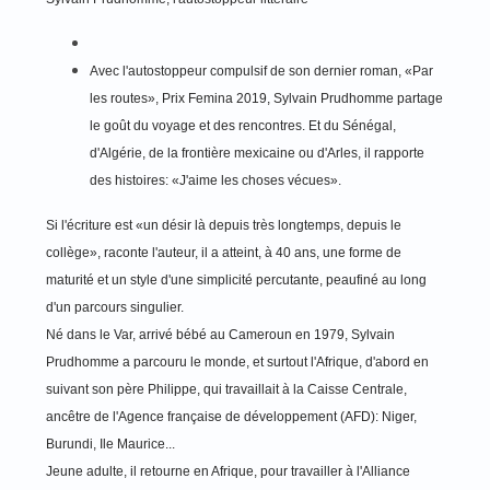
Avec l'autostoppeur compulsif de son dernier roman, «Par
les routes», Prix Femina 2019, Sylvain Prudhomme partage
le goût du voyage et des rencontres. Et du Sénégal,
d'Algérie, de la frontière mexicaine ou d'Arles, il rapporte
des histoires: «J'aime les choses vécues».
Si l'écriture est «un désir là depuis très longtemps, depuis le
collège», raconte l'auteur, il a atteint, à 40 ans, une forme de
maturité et un style d'une simplicité percutante, peaufiné au long
d'un parcours singulier.
Né dans le Var, arrivé bébé au Cameroun en 1979, Sylvain
Prudhomme a parcouru le monde, et surtout l'Afrique, d'abord en
suivant son père Philippe, qui travaillait à la Caisse Centrale,
ancêtre de l'Agence française de développement (AFD): Niger,
Burundi, Ile Maurice...
Jeune adulte, il retourne en Afrique, pour travailler à l'Alliance