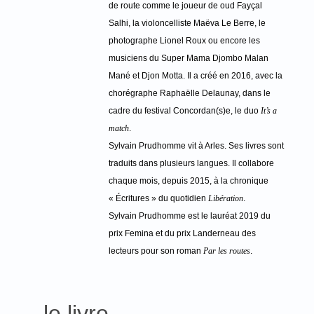
de route comme le joueur de oud Fayçal
Salhi, la violoncelliste Maëva Le Berre, le
photographe Lionel Roux ou encore les
musiciens du Super Mama Djombo Malan
Mané et Djon Motta. Il a créé en 2016, avec la
chorégraphe Raphaëlle Delaunay, dans le
cadre du festival Concordan(s)e, le duo
It’s a
match
.
Sylvain Prudhomme vit à Arles. Ses livres sont
traduits dans plusieurs langues. Il collabore
chaque mois, depuis 2015, à la chronique
« Écritures » du quotidien
Libération
.
Sylvain Prudhomme est le lauréat 2019 du
prix Femina et du prix Landerneau des
lecteurs pour son roman
Par les routes
.
le livre