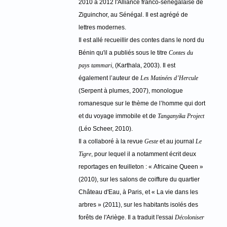
2010 à 2012 l'Alliance franco-sénégalaise de
Ziguinchor, au Sénégal. Il est agrégé de
lettres modernes.
Il est allé recueillir des contes dans le nord du
Bénin qu'il a publiés sous le titre
Contes du
pays tammari
, (Karthala, 2003). Il est
également l’auteur de
Les Matinées d’Hercule
(Serpent à plumes, 2007), monologue
romanesque sur le thème de l’homme qui dort
et du voyage immobile et de
Tanganyika Project
(Léo Scheer, 2010).
Il a collaboré à la revue
Geste
et au journal
Le
Tigre
, pour lequel il a notamment écrit deux
reportages en feuilleton : « Africaine Queen »
(2010), sur les salons de coiffure du quartier
Château d'Eau, à Paris, et « La vie dans les
arbres » (2011), sur les habitants isolés des
forêts de l'Ariège. Il a traduit l'essai
Décoloniser